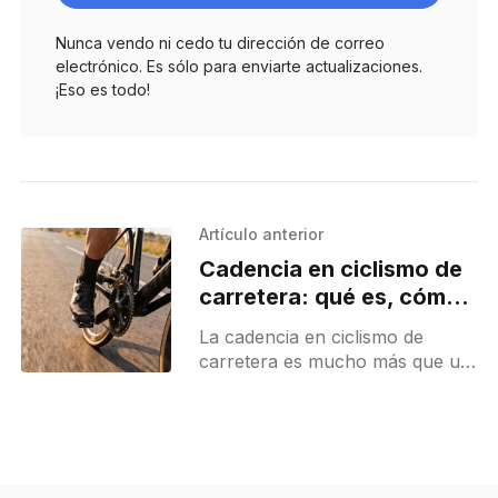
Nunca vendo ni cedo tu dirección de correo
electrónico. Es sólo para enviarte actualizaciones.
¡Eso es todo!
Artículo anterior
Cadencia en ciclismo de
carretera: qué es, cómo
mejorarla y cuál es la
La cadencia en ciclismo de
ideal
carretera es mucho más que un
dato en el ciclocomputador.
Entender qué es, cómo afecta a
tu rendimiento y cómo adaptarla
a cada terreno puede ayudarte a
pedalear con más eficiencia,