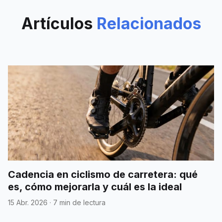
menos fatiga y mejores
sensaciones sobre la bici.
Artículos
Relacionados
Cadencia en ciclismo de carretera: qué
es, cómo mejorarla y cuál es la ideal
15 Abr. 2026
·
7 min de lectura